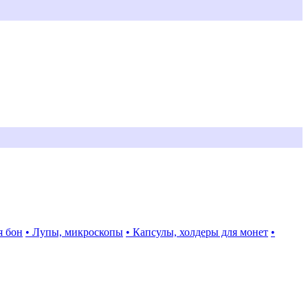
я бон
• Лупы, микроскопы
• Капсулы, холдеры для монет
•