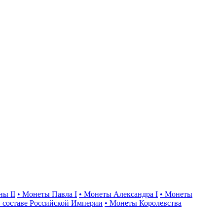
ны II
• Монеты Павла I
• Монеты Александра I
• Монеты
 составе Российской Империи
• Монеты Королевства