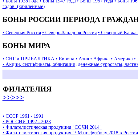
• Боны 1938 года
• Боны 1947 года
• Боны 1957 года
• Боны 196
годов (юбилейные)
БОНЫ РОССИИ ПЕРИОДА ГРАЖДАНС
• Северная Россия
• Северо-Западная Россия
• Северный Кавка
БОНЫ МИРА
• СНГ и ПРИБАЛТИКА
• Европа
• Азия
• Африка
• Америка
•
• Акции, сертификаты, облигации, денежные суррогаты, частн
ФИЛАТЕЛИЯ
>>>>>
• СССР 1961 - 1991
• РОССИЯ 1992 - 2023
• Филателистическая продукция "СОЧИ 2014"
• Филателистическая продукция "ЧМ по футболу 2018 в Росси