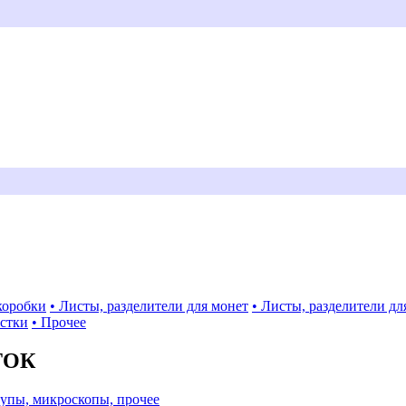
коробки
• Листы, разделители для монет
• Листы, разделители дл
истки
• Прочее
ТОК
Лупы, микроскопы, прочее