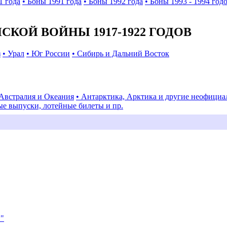
1 года
• Боны 1991 года
• Боны 1992 года
• Боны 1993 - 1994 год
КОЙ ВОЙНЫ 1917-1922 ГОДОВ
з
• Урал
• Юг России
• Сибирь и Дальний Восток
 Австралия и Океания
• Антарктика, Арктика и другие неофици
ые выпуски, лотейные билеты и пр.
и"