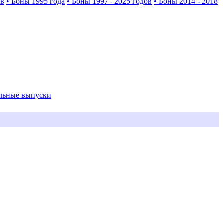
ов
• Боны 1995 года
• Боны 1997 - 2025 годов
• Боны 2014 - 2018
альные выпуски