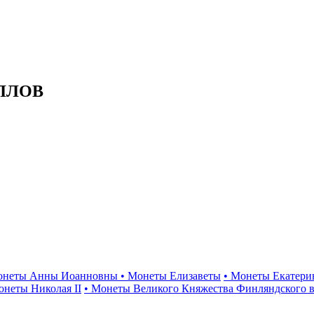
ЛЛОВ
онеты Анны Иоанновны
• Монеты Елизаветы
• Монеты Екатери
онеты Николая II
• Монеты Великого Княжества Финляндского в