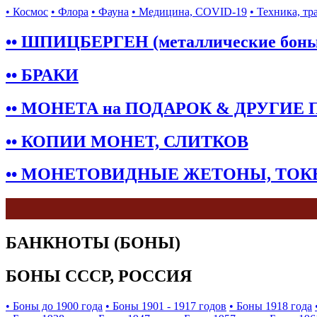
• Космос
• Флора
• Фауна
• Медицина, COVID-19
• Техника, тр
•• ШПИЦБЕРГЕН (металлические бон
•• БРАКИ
•• МОНЕТА на ПОДАРОК & ДРУГИЕ
•• КОПИИ МОНЕТ, СЛИТКОВ
•• МОНЕТОВИДНЫЕ ЖЕТОНЫ, ТО
БАНКНОТЫ (БОНЫ)
БОНЫ СССР, РОССИЯ
• Боны до 1900 года
• Боны 1901 - 1917 годов
• Боны 1918 года