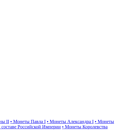
ны II
• Монеты Павла I
• Монеты Александра I
• Монеты
 составе Российской Империи
• Монеты Королевства