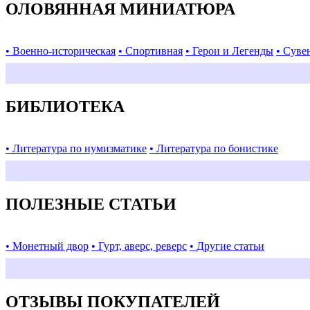
ОЛОВЯННАЯ МИНИАТЮРА
• Военно-историческая
• Спортивная
• Герои и Легенды
• Суве
БИБЛИОТЕКА
• Литература по нумизматике
• Литература по бонистике
ПОЛЕЗНЫЕ СТАТЬИ
• Монетный двор
• Гурт, аверс, реверс
• Другие статьи
ОТЗЫВЫ ПОКУПАТЕЛЕЙ