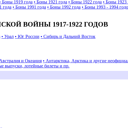
• Боны 1919 года
• Боны 1921 года
• Боны 1922 года
• Боны 1923 
1 года
• Боны 1991 года
• Боны 1992 года
• Боны 1993 - 1994 год
КОЙ ВОЙНЫ 1917-1922 ГОДОВ
з
• Урал
• Юг России
• Сибирь и Дальний Восток
 Австралия и Океания
• Антарктика, Арктика и другие неофици
ые выпуски, лотейные билеты и пр.