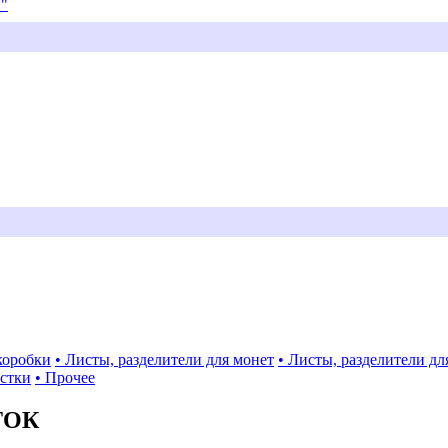
и"
коробки
• Листы, разделители для монет
• Листы, разделители дл
истки
• Прочее
ТОК