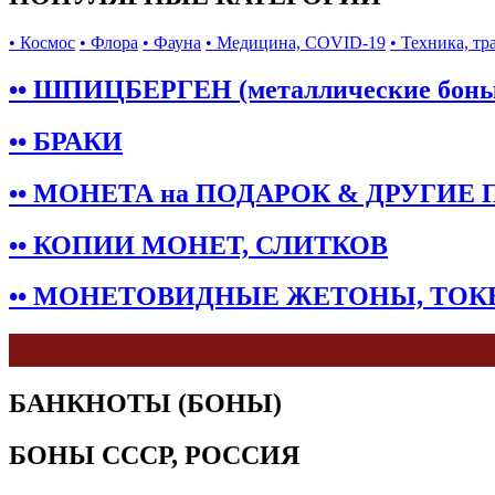
• Космос
• Флора
• Фауна
• Медицина, COVID-19
• Техника, тр
•• ШПИЦБЕРГЕН (металлические бон
•• БРАКИ
•• МОНЕТА на ПОДАРОК & ДРУГИЕ
•• КОПИИ МОНЕТ, СЛИТКОВ
•• МОНЕТОВИДНЫЕ ЖЕТОНЫ, ТО
БАНКНОТЫ (БОНЫ)
БОНЫ СССР, РОССИЯ