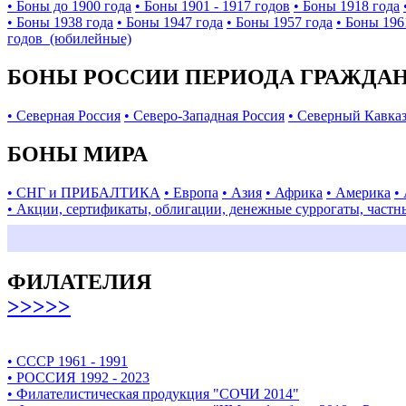
• Боны до 1900 года
• Боны 1901 - 1917 годов
• Боны 1918 года
• Боны 1938 года
• Боны 1947 года
• Боны 1957 года
• Боны 196
годов (юбилейные)
БОНЫ РОССИИ ПЕРИОДА ГРАЖДАНС
• Северная Россия
• Северо-Западная Россия
• Северный Кавка
БОНЫ МИРА
• СНГ и ПРИБАЛТИКА
• Европа
• Азия
• Африка
• Америка
•
• Акции, сертификаты, облигации, денежные суррогаты, частн
ФИЛАТЕЛИЯ
>>>>>
• СССР 1961 - 1991
• РОССИЯ 1992 - 2023
• Филателистическая продукция "СОЧИ 2014"