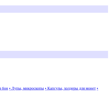
я бон
• Лупы, микроскопы
• Капсулы, холдеры для монет
•