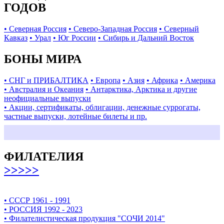
ГОДОВ
• Северная Россия
• Северо-Западная Россия
• Северный
Кавказ
• Урал
• Юг России
• Сибирь и Дальний Восток
БОНЫ МИРА
• СНГ и ПРИБАЛТИКА
• Европа
• Азия
• Африка
• Америка
• Австралия и Океания
• Антарктика, Арктика и другие
неофициальные выпуски
• Акции, сертификаты, облигации, денежные суррогаты,
частные выпуски, лотейные билеты и пр.
ФИЛАТЕЛИЯ
>>>>>
• СССР 1961 - 1991
• РОССИЯ 1992 - 2023
• Филателистическая продукция "СОЧИ 2014"