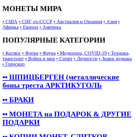
МОНЕТЫ МИРА
• США
• СНГ, ex-СССР
• Австралия и Океания
• Азия
•
Африка
• Европа
• Америка
ПОПУЛЯРНЫЕ КАТЕГОРИИ
• Космос
• Флора
• Фауна
• Медицина, COVID-19
• Техника,
транспорт
• Война и мир
• Спорт
• Личности
• Знаки зодиака
• Гороскоп
•• ШПИЦБЕРГЕН (металлические
боны треста АРКТИКУГОЛЬ
•• БРАКИ
•• МОНЕТА на ПОДАРОК & ДРУГИЕ
ПОДАРКИ
•• КОПИИ МОНЕТ, СЛИТКОВ