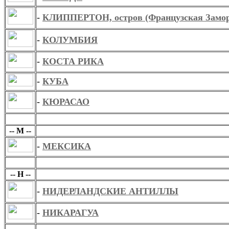
-
КЛИППЕРТОН, остров (Французская Замор
-
КОЛУМБИЯ
-
КОСТА РИКА
-
КУБА
-
КЮРАСАО
М
-- М --
-
МЕКСИКА
Н
-- Н --
-
НИДЕРЛАНДСКИЕ АНТИЛЛЫ
-
НИКАРАГУА