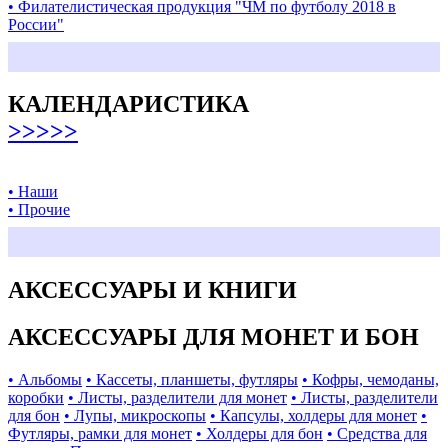
• Филателистическая продукция "ЧМ по футболу 2018 в
России"
КАЛЕНДАРИСТИКА
>>>>>
• Наши
• Прочие
АКСЕССУАРЫ И КНИГИ
АКСЕССУАРЫ ДЛЯ МОНЕТ И БОН
• Альбомы
• Кассеты, планшеты, футляры
• Кофры, чемоданы,
коробки
• Листы, разделители для монет
• Листы, разделители
для бон
• Лупы, микроскопы
• Капсулы, холдеры для монет
•
Футляры, рамки для монет
• Холдеры для бон
• Средства для