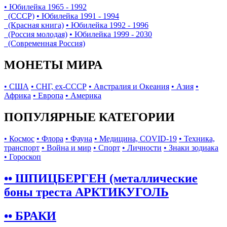
• Юбилейка 1965 - 1992
(СССР)
• Юбилейка 1991 - 1994
(Красная книга)
• Юбилейка 1992 - 1996
(Россия молодая)
• Юбилейка 1999 - 2030
(Современная Россия)
МОНЕТЫ МИРА
• США
• СНГ, ex-СССР
• Австралия и Океания
• Азия
•
Африка
• Европа
• Америка
ПОПУЛЯРНЫЕ КАТЕГОРИИ
• Космос
• Флора
• Фауна
• Медицина, COVID-19
• Техника,
транспорт
• Война и мир
• Спорт
• Личности
• Знаки зодиака
• Гороскоп
•• ШПИЦБЕРГЕН (металлические
боны треста АРКТИКУГОЛЬ
•• БРАКИ