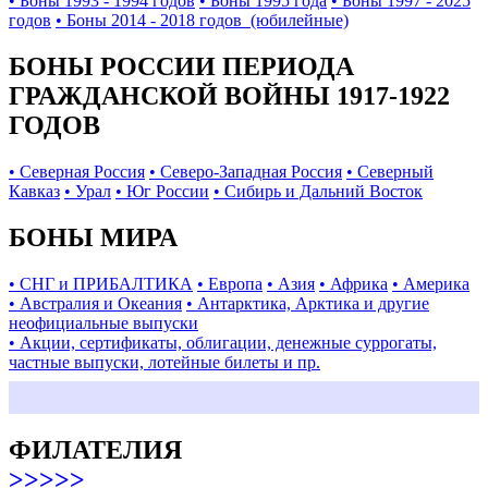
• Боны 1993 - 1994 годов
• Боны 1995 года
• Боны 1997 - 2025
годов
• Боны 2014 - 2018 годов (юбилейные)
БОНЫ РОССИИ ПЕРИОДА
ГРАЖДАНСКОЙ ВОЙНЫ 1917-1922
ГОДОВ
• Северная Россия
• Северо-Западная Россия
• Северный
Кавказ
• Урал
• Юг России
• Сибирь и Дальний Восток
БОНЫ МИРА
• СНГ и ПРИБАЛТИКА
• Европа
• Азия
• Африка
• Америка
• Австралия и Океания
• Антарктика, Арктика и другие
неофициальные выпуски
• Акции, сертификаты, облигации, денежные суррогаты,
частные выпуски, лотейные билеты и пр.
ФИЛАТЕЛИЯ
>>>>>