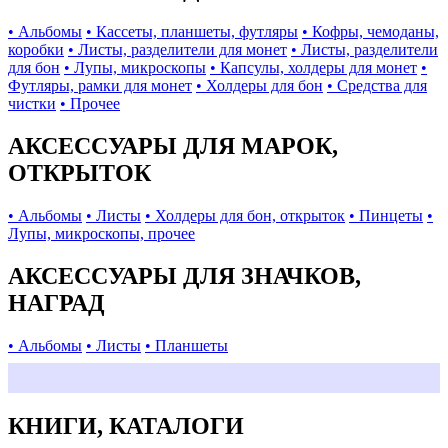
• Альбомы
• Кассеты, планшеты, футляры
• Кофры, чемоданы,
коробки
• Листы, разделители для монет
• Листы, разделители
для бон
• Лупы, микроскопы
• Капсулы, холдеры для монет
•
Футляры, рамки для монет
• Холдеры для бон
• Средства для
чистки
• Прочее
АКСЕССУАРЫ ДЛЯ МАРОК,
ОТКРЫТОК
• Альбомы
• Листы
• Холдеры для бон, открыток
• Пинцеты
•
Лупы, микроскопы, прочее
АКСЕССУАРЫ ДЛЯ ЗНАЧКОВ,
НАГРАД
• Альбомы
• Листы
• Планшеты
КНИГИ, КАТАЛОГИ