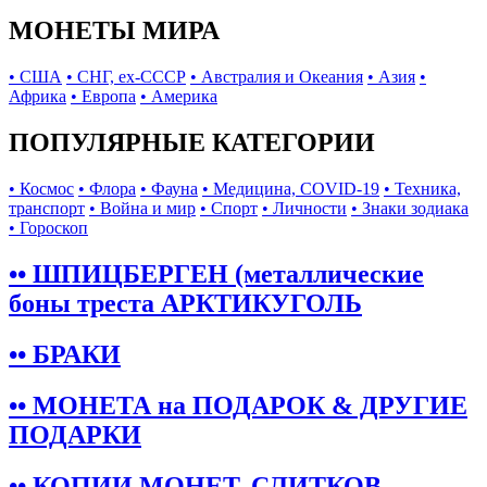
МОНЕТЫ МИРА
• США
• СНГ, ex-СССР
• Австралия и Океания
• Азия
•
Африка
• Европа
• Америка
ПОПУЛЯРНЫЕ КАТЕГОРИИ
• Космос
• Флора
• Фауна
• Медицина, COVID-19
• Техника,
транспорт
• Война и мир
• Спорт
• Личности
• Знаки зодиака
• Гороскоп
•• ШПИЦБЕРГЕН (металлические
боны треста АРКТИКУГОЛЬ
•• БРАКИ
•• МОНЕТА на ПОДАРОК & ДРУГИЕ
ПОДАРКИ
•• КОПИИ МОНЕТ, СЛИТКОВ