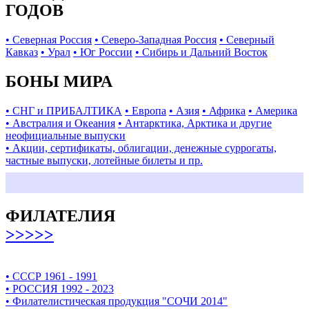
ГОДОВ
• Северная Россия
• Северо-Западная Россия
• Северный
Кавказ
• Урал
• Юг России
• Сибирь и Дальний Восток
БОНЫ МИРА
• СНГ и ПРИБАЛТИКА
• Европа
• Азия
• Африка
• Америка
• Австралия и Океания
• Антарктика, Арктика и другие
неофициальные выпуски
• Акции, сертификаты, облигации, денежные суррогаты,
частные выпуски, лотейные билеты и пр.
ФИЛАТЕЛИЯ
>>>>>
• СССР 1961 - 1991
• РОССИЯ 1992 - 2023
• Филателистическая продукция "СОЧИ 2014"