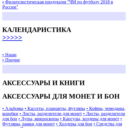
• Филателистическая продукция "ЧМ по футболу 2018 в
России"
КАЛЕНДАРИСТИКА
>>>>>
• Наши
• Прочие
АКСЕССУАРЫ И КНИГИ
АКСЕССУАРЫ ДЛЯ МОНЕТ И БОН
• Альбомы
• Кассеты, планшеты, футляры
• Кофры, чемоданы,
коробки
• Листы, разделители для монет
• Листы, разделители
для бон
• Лупы, микроскопы
• Капсулы, холдеры для монет
•
Футляры, рамки для монет
• Холдеры для бон
• Средства для